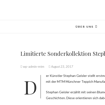
ÜBER UNS
Limitierte Sonderkollektion Step
wp-admin-mtm
August 23, 2017
Der Künstler Stephan Geisler stellt erstmals eine Kollektion handgeknüpfter Teppiche vor, die in Zusammenarbeit
mit der MTM Münchner Teppich Manufakt
Stephan Geisler erzählt mit seinen Blume
Geschichten. Diese orientieren sich da